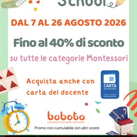
dell'intreccio
Boboto
presenta il decimo tutorial dedicato
alla
scoperta delle tavolette dell'intreccio
,
materiale
che potete trovare nel
nostro
catalogo #MONTESSORI3D
2017
e acquistare scrivendo una mail
a
ordini@boboto.it
.