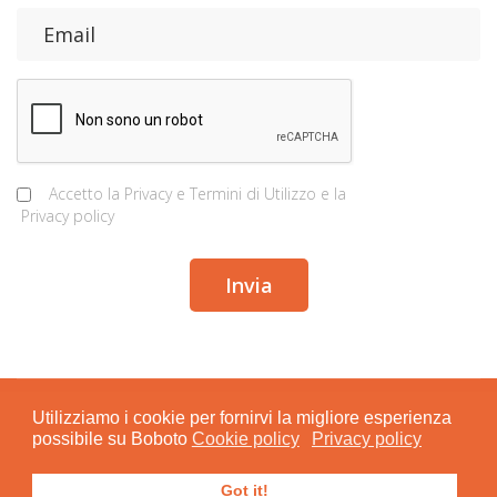
Accetto la
Privacy e Termini di Utilizzo
e la
Privacy policy
Utilizziamo i cookie per fornirvi la migliore esperienza
© 2015 - 2024 BOBOTO S.r.l. Società Benefit
possibile su Boboto
Cookie policy
Privacy policy
mobile: +39 346 094 8433 Sede Legale: Via San Lazzaro, 12 –
73100 LECCE P.I. 04804810754
Got it!