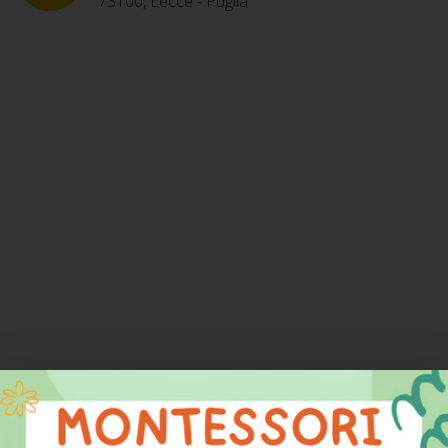
73100, Lecce - Puglia