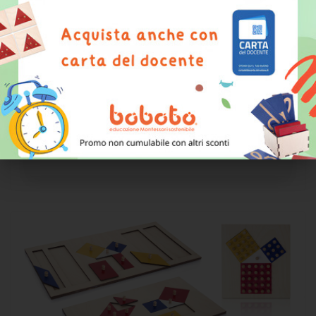
Boboto presenta il tutorial di utilizzo
dell'incastro del planisfero. Potete trovare tutto il
materiale nel nostro catalogo
#MONTESSORI3D 2017
e acquistarlo scrivendo
una mail a
ordini@boboto.it
.