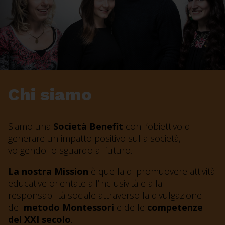
Chi siamo
Siamo una
Società Benefit
con l’obiettivo di
generare un impatto positivo sulla società,
volgendo lo sguardo al futuro.
La nostra Mission
è quella di promuovere attività
educative orientate all’inclusività e alla
responsabilità sociale attraverso la divulgazione
del
metodo Montessori
e delle
competenze
del XXI secolo
.