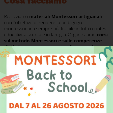
Cosa facciamo
Realizziamo
materiali Montessori artigianali
con l’obiettivo di rendere la pedagogia
montessoriana sempre più fruibile in tutti i contesti
educativi, a scuola e in famiglia. Organizziamo
corsi
sul metodo Montessori e sulle competenze
digitali
, sia in presenza che on-line, per educatori,
docenti e genitori.
Proponiamo
attività laboratoriali
dove le
bambine i bambini, possano dar vita a nuove idee e
conoscenze, fondendo insieme natura, arte,
scienza e digitale.
Scopri di più