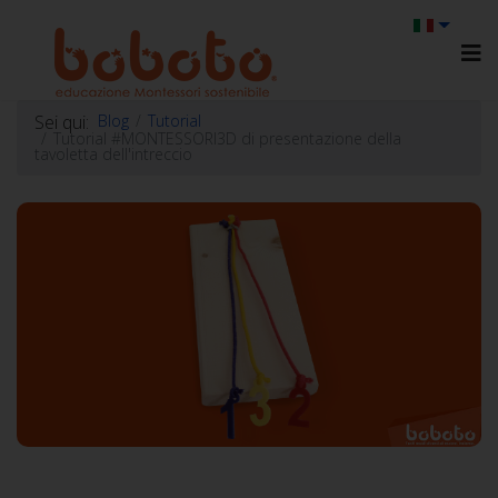
Sei qui:
Blog
Tutorial
Tutorial #MONTESSORI3D di presentazione della
tavoletta dell'intreccio