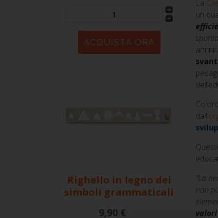
La
Cas
un qua
effici
sponta
ammira
svant
pedago
dell’e
Coloro
dall’
or
svilu
Queste
educat
“La ne
Righello in legno dei
non pu
simboli grammaticali
elemen
9,90 €
valor