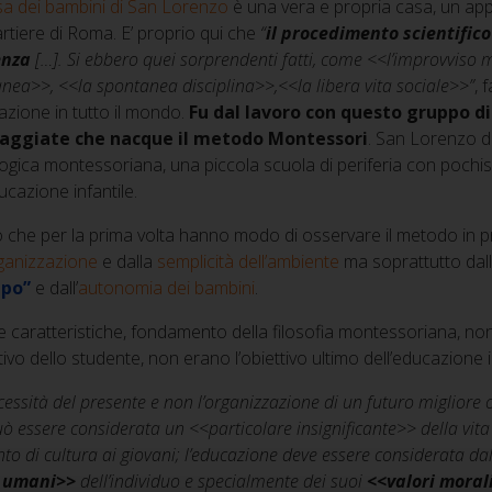
a dei bambini di San Lorenzo
è una vera e propria casa, un app
rtiere di Roma. E’ proprio qui che
“
il procedimento scientific
enza
[…]. Si ebbero quei sorprendenti fatti, come <<l’improvviso ma
nea>>, <<la spontanea disciplina>>,<<la libera vita sociale>>”
, 
zione in tutto il mondo.
Fu dal lavoro con questo gruppo d
aggiate che nacque il metodo Montessori
. San Lorenzo di
gica montessoriana, una piccola scuola di periferia con pochiss
ducazione infantile.
 che per la prima volta hanno modo di osservare il metodo in pra
ganizzazione
e dalla
semplicità dell’ambiente
ma soprattutto dall
ppo”
e dall’
autonomia dei bambini
.
 caratteristiche, fondamento della filosofia montessoriana, no
ivo dello studente, non erano l’obiettivo ultimo dell’educazione 
cessità del presente e non l’organizzazione di un futuro migliore
ò essere considerata un <<particolare insignificante>> della vit
to di cultura ai giovani; l’educazione deve essere considerata dal
i umani>>
dell’individuo e specialmente dei suoi
<<valori moral