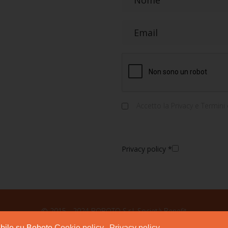
Accetto la
Privacy e Termini 
Privacy policy
*
© 2015 - 2024 BOBOTO S.r.l. Società Benefit
9 346 094 8433 Sede Legale: Via San Lazzaro, 12 – 73100 LECCE P.I. 
ibile su Boboto
Cookie policy
Privacy policy