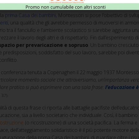
o comportamento
verso le nuove generazioni”.
(ivi, p. 47).
lla
prima Casa dei bambini
, Montessori si pose l’obiettivo di svil
enti
, una qualità che gli avrebbe permesso di muoversi in armo
brio tra il fanciullo e l’ambiente scolastico si sarebbe aggiunta u
rezzare il lavoro degli altri e di rispettarlo. Fin dall’esperimento
 spazio per prevaricazione e sopruso
. Un bambino cresciuto 
e predisposizioni, soddisfatto del suo lavoro, sarebbe poi diven
conflitto.
 conferenza tenuta a Copenaghen il 22 maggio 1937 Montessor
rticolare momento sociale che attraversiamo, un’importanza vera
lore pratico si può esprimere con una sola frase:
l’educazione è
 37).
lità di questa frase ci riporta alle battaglie pacifiste dell’educatri
ducazione, sia a livello societario che individuale. Così, il bambi
costruzione
(o ricostruzione) di una società pacifica. La ferma 
pace, dell’atteggiamento solidaristico è il più potente motore de
naugurazione della prima Casa dei bambini, di guardare oltre i risu