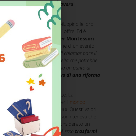
re una pace duratura è il lavoro
i acquisiscano autonomia, sviluppino le loro
 che l’ambiente preparato gli offre. Ed è
e ultimo dell’educazione per Montessori
ce? Spesso è intesa come la fine di un evento
 dopo una sconfitta.
“L’errore di chiamar pace il
o più la via della salvezza, quella che potrebbe
ce non può essere considerata da un punto di
 ha in sé il concetto positivo di una riforma
re la guerra una volta per tutte.
La
 per l’altro
, per la
diversità
, per il
mondo
educazione di ogni bambino
.
Questi valori
eografia o le scienze. Montessori riteneva che
l’io morale, dovesse essere considerato un
tutto educare l
’adulto
, perché esso
trasformi