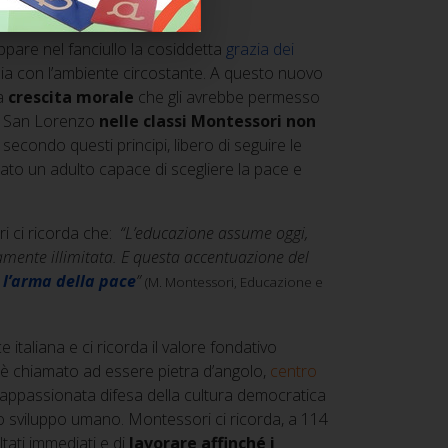
uppare nel fanciullo la cosiddetta
grazia dei
nia con l’ambiente circostante. A questo nuovo
na
crescita morale
che gli avrebbe permesso
 di San Lorenzo
nelle classi Montessori non
secondo questi principi, libero di seguire le
tato un adulto capace di scegliere la pace e
i ci ricorda che:
“L’educazione assume oggi,
mente illimitata. E questa accentuazione del
 l’arma della pace
”
(M. Montessori, Educazione e
ce italiana e ci ricorda il valore fondativo
no è chiamato ad essere pietra d’angolo,
centro
e appassionata difesa della cultura democratica
llo sviluppo umano. Montessori ci ricorda, a 114
ltati immediati e di
lavorare affinché i