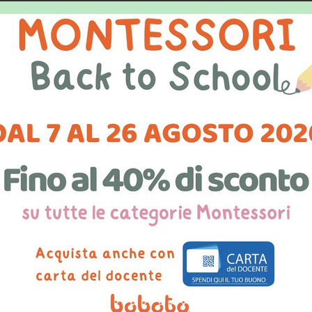
ntati verso il raggiungimento dell’armonia umana>>. […]
Stabili
educazione
”
.
(M. Montessori, Educazione e Pace, p. XIII)
, parlando di educazione Montessori, si parla di come i bambin
tà innate, siano in grado di assorbire in modo profondo tutto ciò
o così, questi aspetti sono estremamente importanti, ma
il fin
he i bambini divenissero portatori di pace
. Ma cos’è la pa
,
“il trionfo finale e stabile”
, l’asservimento di un popolo all’altro
o permanente delle finalità della guerra fa sì che non riconosciam
ci a raggiungere la vera pace”. (ivi, p. 6) "La questione della pa
negativo […] nel senso stretto di <<evitare le guerre>> […]
La Pace
e costruttiva”
.
(ivi, p. XI).
azione, per Montessori, era un mezzo, forse l'unico, per elimina
gista considerava l’
educazione morale
, valori come il
rispetto
tante, la
responsabilità personale
,
parte fondamentale dell'
quindi importanti tanto quanto la
matematica
, il
linguaggio
, la g
etodo educativo che rifiutasse o reprimesse i suggerimenti del
e. Era anche consapevole che,
“a questa realtà, bisogna innanzi 