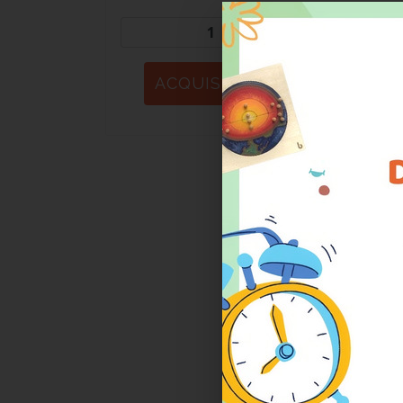
<<orie
dell’
Spesso
capaci
propri
era c
bellico
trionf
condur
vista 
social
L’educ
pedago
circos
erano 
ogni m
crimin