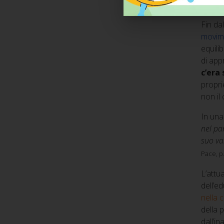
il su
Fin da
movim
equili
di app
c’era
propri
non il 
In una
nel pa
suo va
Pace, p.
L’attua
dell’e
nella 
della 
dall’i