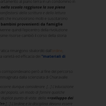
artamento al piano terra in un condominio in
o nella scuola raggiunse la sua piena
nifestarsi della scrittura e della lettura
fatti che incuriosirono molti e suscitarono
i bambini provenienti da famiglie
venne quindi l’epicentro della rivoluzione
ime risorse cambiò il corso della storia
tica rimangono sbalorditi dall’
ordine
,
a varietà ed efficacia dei
“materiali di
n corrispondevano però al fine del percorso
immaginata dalla scienziata di Chiaravalle.
 occorre dunque considerare. […] L’educazione
a del popolo, un modo di fornire qualche
 duplice punto di vista: dello
<<sviluppo dei
i>>
[…] L’ordine e la disciplina devono essere