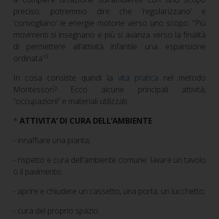
preciso; potremmo dire che ’regolarizzano’ e
‘convogliano’ le energie motorie verso uno scopo. “Più
movimenti si insegnano e più si avanza verso la finalità
di permettere all’attività infantile una espansione
3
ordinata”
.
In cosa consiste quindi la
vita pratica
nel metodo
Montessori? Ecco alcune principali attività,
“occupazioni” e materiali utilizzati:
*
ATTIVITA’ DI CURA DELL’AMBIENTE
:
- innaffiare una pianta;
- rispetto e cura dell'ambiente comune: lavare un tavolo
o il pavimento;
- aprire e chiudere un cassetto, una porta, un lucchetto;
- cura del proprio spazio.