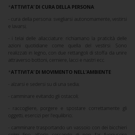
*
ATTIVITA’ DI CURA DELLA PERSONA
:
- cura della persona: svegliarsi autonomamente, vestirsi
e lavarsi;
- i telai delle allacciature: richiamano la praticità delle
azioni quotidiane come quella del vestirsi. Sono
realizzati in legno, con due rettangoli di stoffa da unire
attraverso bottoni, cerniere, lacci e nastri ecc.
*
ATTIVITA’ DI MOVIMENTO NELL’AMBIENTE
:
- alzarsi e sedersi su di una sedia;
- camminare evitando gli ostacoli;
- raccogliere, porgere e spostare correttamente gli
oggetti, esercizi per l'equilibrio;
- camminare trasportando un vassoio con dei bicchieri
colmi fino all'orlo cercando di non far fuoriuscire