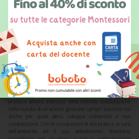
- infilare perle grandi e piccole;
- setacciare, pestare, travasare;
- lavori con carta o stoffa: piegare, intrecciare,
arrotolare, tagliare, incollare e cucire.
Tutte queste sono attività che hanno un grande valore
sociale, cognitivo e morale. Esercizi simili chiariscono,
come ben sottolinea la nipote di Maria Montessori,
Renilde, che
la vita pratica è la “base spirituale”
4
dello sviluppo
, grazie ad essa il bambino riesce a
trarre la consapevolezza di sé, degli altri, dell'ambiente,
produce amore, esercizio della volontà, soddisfazione
nella riuscita di un'azione, gioia per i propri successi ma
anche per quelli altrui, sviluppa solidarietà e non
competizione. Con le occupazioni di vita pratica, la cura
dell'ambiente ed il suo abbellimento diventano
accoglienza per sé stessi e per la partecipazione