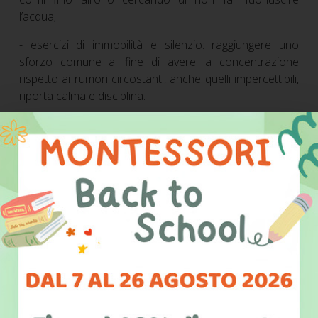
l’acqua;
- esercizi di immobilità e silenzio: raggiungere uno
sforzo comune al fine di avere la concentrazione
rispetto ai rumori circostanti, anche quelli impercettibili,
riporta calma e disciplina.
*
ATTIVITA’ SOCIALI, LA CURA ‘DELL’ALTRO’
:
- l'organizzazione del pranzo: servirsi da solo,
apparecchiare, sparecchiare, servire gli altri;
- rispettare il riposo degli altri;
- rispetto dello spazio e dei tempi dell'altro;
- salutare.
*
ATTIVITÀ PER SVILUPPARE LA MOTRICITÀ FINE
DELLA MANO E LA COORDINAZIONE DEI
MOVIMENTI
: