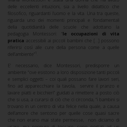
delle eccellenti intuizioni, sia a livello didattico che
filosofico, riguardanti l’uomo e la vita. Una tra queste,
riguarda uno dei momenti principali e fondamentali
della quotidianità delle scuole che adottano la
pedagogia Montessori: “
le occupazioni di vita
pratica
accessibili ai piccoli bambini che […] possono
riferirsi così alle cure della persona come a quelle
1
dell’ambiente”
.
E’ necessario, dice Montessori, predisporre un
ambiente “ove esistono a loro disposizione tanti piccoli
e semplici oggetti – coi quali possano fare lavori seri,
fino ad apparecchiare la tavola, servire il pranzo e
lavare piatti e bicchieri” guidati a rimettere a posto ciò
che si usa, a curarsi di ciò che ci circonda, “i bambini si
trovano in un centro di vita felice nella quale, a causa
dell’amore che sentono per quelle cose quasi sacre
che non erano mai state permesse, non diciamo di
usare, ma neppure di toccare, sono portati ad un