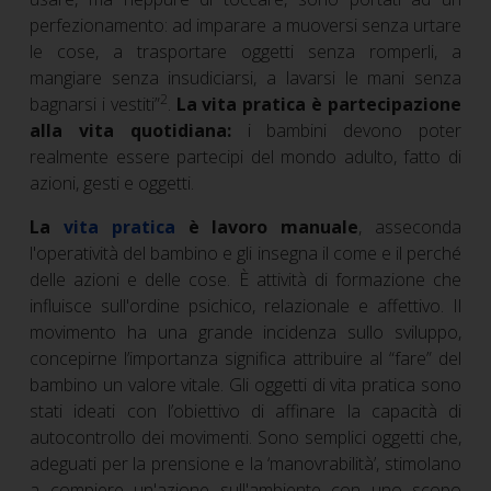
perfezionamento: ad imparare a muoversi senza urtare
le cose, a trasportare oggetti senza romperli, a
mangiare senza insudiciarsi, a lavarsi le mani senza
2
bagnarsi i vestiti”
.
La vita pratica è partecipazione
alla vita quotidiana:
i bambini devono poter
realmente essere partecipi del mondo adulto, fatto di
azioni, gesti e oggetti.
La
vita pratica
è lavoro manuale
, asseconda
l'operatività del bambino e gli insegna il come e il perché
delle azioni e delle cose. È attività di formazione che
influisce sull'ordine psichico, relazionale e affettivo. Il
movimento ha una grande incidenza sullo sviluppo,
concepirne l’importanza significa attribuire al “fare” del
bambino un valore vitale. Gli oggetti di vita pratica sono
stati ideati con l’obiettivo di affinare la capacità di
autocontrollo dei movimenti. Sono semplici oggetti che,
adeguati per la prensione e la ‘manovrabilità’, stimolano
a compiere un'azione sull'ambiente con uno scopo