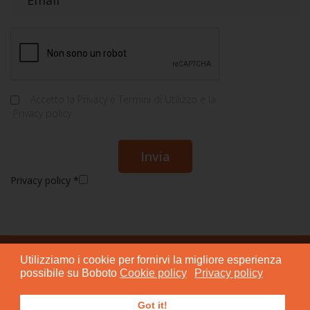
Accetto la
Privacy e Termini di Utilizzo
e la
Privacy policy
Privacy policy
*
Utilizziamo i cookie per fornirvi la migliore esperienza
© 2015 - 2024 BOBOTO S.r.l. Società Benefit
possibile su Boboto
Cookie policy
Privacy policy
mobile: +39 346 094 8433 Sede Legale: Via San Lazzaro, 12 –
73100 LECCE P.I. 04804810754
Got it!