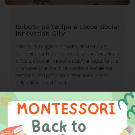
Boboto partecipa a Lecce Social
Innovation City
Sabato 28 Maggio si è svolta, all’interno del
Convento dei Teatini di Lecce, la maratona finale
di “Lecce Social Innovation City”, un’iniziativa che
promuove pratiche di innovazione sociale sul
territorio, con particolare attenzione ai temi
della cultura e del turismo.