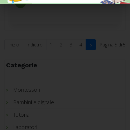
Inizio
Indietro
1
2
3
4
5
Pagina 5 di 5
Categorie
Montessori
Bambini e digitale
Tutorial
Laboratori