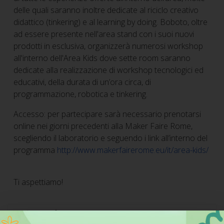
delle quali saranno inoltre dedicate al riciclo creativo
didattico (tinkering) e al learning by doing. Boboto, oltre
ad essere presente nell'area stand con i suoi nuovi
prodotti in esclusiva, organizzerà numerosi workshop
all'interno dell'Area Kids dove sette room saranno
dedicate alla realizzazione di workshop tecnologici ed
educativi, della durata di un’ora circa, di
programmazione, robotica e tinkering.
Accesso: per partecipare sarà necessario prenotarsi
online nei giorni precedenti alla Maker Faire Rome,
scegliendo il laboratorio e seguendo i link all’interno del
programma
http://www.makerfairerome.eu/it/area-kids/
Ti aspettiamo!
Categorie