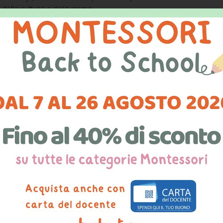
 della cultura e del turismo.
 social innovation city: processi di innovazione fuori dal Com
ce e cofinanziato da ANG (Agenzia Nazionale per i Giovani), AN
 (Fondazione Istituto per la Finanza Locale) nell’ambito del ban
ipazione per i giovani dei comuni italiani”.
 presentazione alla comunità dei progetti sviluppati nell’arco dei s
li di Lecce hanno partecipato alla selezione della prossima Make
Boboto ha presentato la propria iniziativa tra gli artigiani digi
azione del metodo montessoriano che realizza i materiali educati
ziali le quali rendono i materiali più accessibili a livello di costo 
 a questa occasione vedremo Montessori 3D partecipare alla 