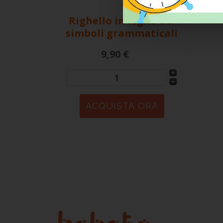
Righello in legno dei
simboli grammaticali
9,90 €