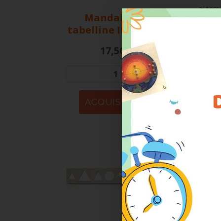
ai temi
Mandala delle
tabelline
IN SCONTO
“Lecce
17,50 €
di Lec
e IFEL
partec
Dopo la
digita
Anche 
divulg
esponen
Grazie