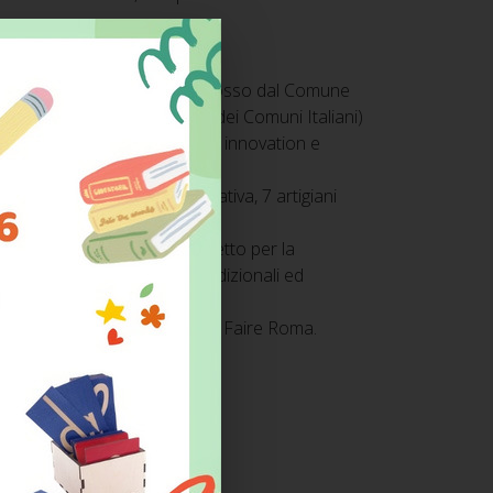
une” è stato un progetto promosso dal Comune
CI(Associazione Nazionale dei Comuni Italiani)
do “Meet Young Cities: social innovation e
ei mesi all’interno dell’iniziativa, 7 artigiani
r Faire di Roma.
tali, MONTESSORI 3D, un progetto per la
vi attraverso tecnologie tradizionali ed
e di reperibilità.
prossima edizione del Maker Faire Roma.