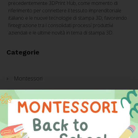
precedentemente 3DPrint Hub, come momento di
riferimento per connettere il tessuto imprenditoriale
italiano e le nuove tecnologie di stampa 3D, favorendo
l’integrazione tra i consolidati processi produttivi
aziendali e le ultime novità in tema di stampa 3D.
Categorie
Montessori
Bambini e digitale
Tutorial
Laboratori
Educazione