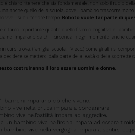
 è chiaro ritenere che sia fondamentale, non solo il ruolo della 
cini, ma anche quello della scuola, dove il bambino trascorre molto
no vive il suo ulteriore tempo.
Boboto vuole far parte di ques
e è tanto importante quanto quello fisico o cognitivo e i bamb
iciamo. Imparano da chi li circonda in ogni momento, anche qu
in cui si trova, (famiglia, scuola, TV ecc.) come gli altri si compo
a decidere se metterci dalla parte della lealtà o della scorrettez
uesto costruiranno il loro essere uomini e donne.
“I bambini imparano ciò che vivono.
ino vive nella critica impara a condannare.
bino vive nell’ostilità impara ad aggredire.
e un bambino vive nell’ironia impara ad essere timid
n bambino vive nella vergogna impara a sentirsi colpe