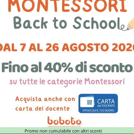
ché siamo certi che, ai sui esordi, non conosca negatività, ma s
iventa ciò che vive
.
 in cui spesso viviamo, perché abbiamo a cuore l’umanità tutta e 
i Maria Montessori e una sua frase in particolare ci ha sempre
za di salvezza e di aiuto, questo aiuto non potrà veni
costruisce l'uomo".
Maria Montessori
ea di un merchandising etico, un’iniziativa per diffondere un mes
agli adulti, in un momento che troppo spesso ci parla e ci present
uanto più spesso i bambini e le bambine siano circondati da es
o di accogliere e fare propri questi valori nella vita.