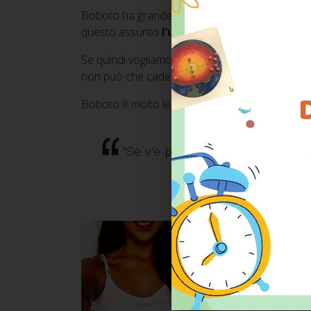
Boboto ha grande fiducia nella natura umana poi
questo assunto
l’uomo
, inteso come specie,
d
Se quindi vogliamo cambiare i contesti negativi
non può che cadere sui bambini.
Boboto è molto legato al pensiero pedagogico d
"Se v'è per l'umanità una speran
Da qui è nata l’id
bambini, ma anche 
Siamo certi che q
più saranno in grad