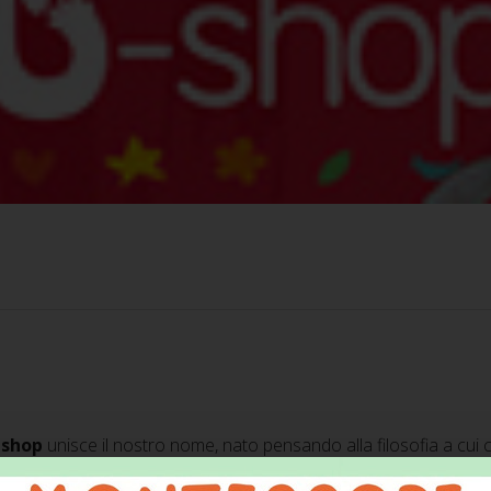
-shop
unisce il nostro nome, nato pensando alla filosofia a cui ci 