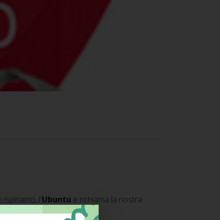
ispiriamo, l'
Ubuntu
e richiama la nostra