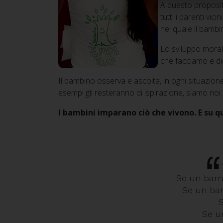
A questo proposito
tutti i parenti vi
nel quale il bambi
Lo sviluppo moral
che facciamo e d
Il bambino osserva e ascolta, in ogni situazione 
esempi gli resteranno di ispirazione, siamo noi 
I bambini imparano ciò che vivono. E su q
Se un bamb
Se un bam
S
Se u