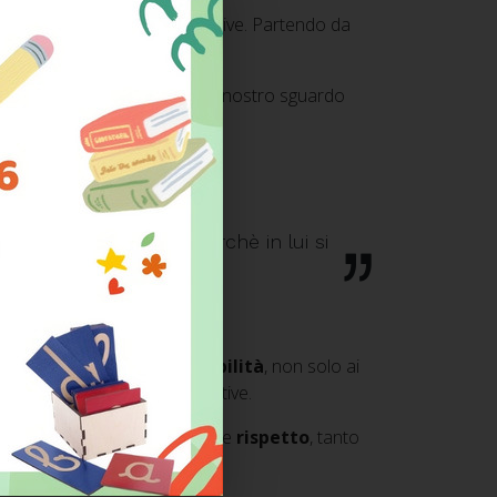
i plasmi nei contesti in cui vive. Partendo da
l’ambiente che ci circonda, il nostro sguardo
 ispirato:
re che dal bambino. Perchè in lui si
saggio di
positività e possibilità
, non solo ai
a situazioni difficili e negative.
empi di
lealtà
,
correttezza
e
rispetto
, tanto