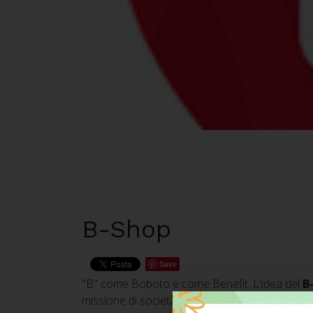
B-Shop
Save
"B" come Boboto e come Benefit. L'idea del
B
missione di società benefit.