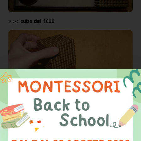
e col
cubo del 1000
al termine rimettiamo il
materiale in ordine sul
vassoio