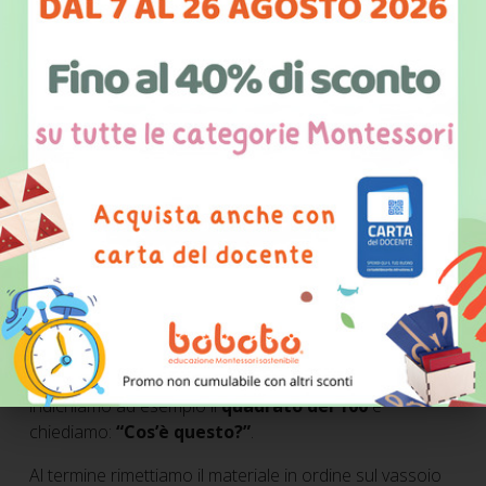
Tempo 2
Chiediamo al bambino:
“Mi indichi la decina?”, “Per
favore mi dai il migliaio?”
ecc.
Tempo 3
indichiamo ad esempio il
quadrato del 100
e
chiediamo:
“Cos’è questo?”
.
Al termine rimettiamo il materiale in ordine sul vassoio