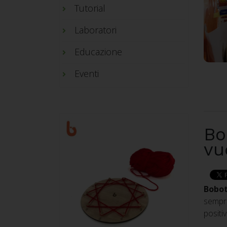
Tutorial
Laboratori
Educazione
Eventi
Bo
vu
Bobo
sempre
positi