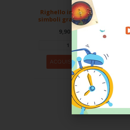
in term
Righello in legno dei
• Gove
simboli grammaticali
• Pers
• Impa
9,90 €
• Impa
"Usare
l’Econ
aziend
In Ita
ricono
che pr