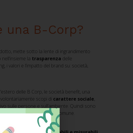
re una B-Corp?
dotto, mette sotto la lente di ingrandimento
 nell’insieme la
trasparenza
delle
ng, i valori e l’impatto del brand su: società,
ll’estero delle B Corp, le società benefit, una
 volontariamente scopi di
carattere sociale
,
vo sulle persone e sull’ambiente. Quindi sono
 o più finalità di beneficio comune.
deve avere
requisiti certificabili e misurabili