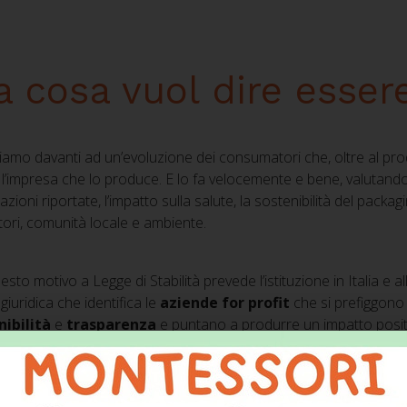
 cosa vuol dire esse
viamo davanti ad un’evoluzione dei consumatori che, oltre al pro
l’impresa che lo produce. E lo fa velocemente e bene, valutando
zioni riportate, l’impatto sulla salute, la sostenibilità del packagi
tori, comunità locale e ambiente.
esto motivo a Legge di Stabilità prevede l’istituzione in Italia e a
giuridica che identifica le
aziende for profit
che si prefiggono
nibilità
e
trasparenza
e puntano a produrre un impatto positi
à che oltre a perseguire lo scopo di lucro, perseguono anche una
are una B-Corp non è un processo facile e lineare: la società 