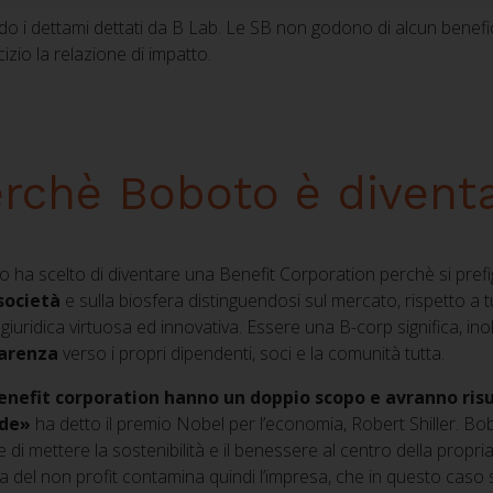
o i dettami dettati da B Lab. Le SB non godono di alcun benefici
cizio la relazione di impatto.
rchè Boboto è divent
 ha scelto di diventare una Benefit Corporation perchè si pref
 società
e sulla biosfera distinguendosi sul mercato, rispetto a t
giuridica virtuosa ed innovativa. Essere una B-corp significa, ino
arenza
verso i propri dipendenti, soci e la comunità tutta.
enefit corporation hanno un doppio scopo e avranno risul
nde»
ha detto il premio Nobel per l’economia, Robert Shiller. Bob
 di mettere la sostenibilità e il benessere al centro della propria 
a del non profit contamina quindi l’impresa, che in questo caso si