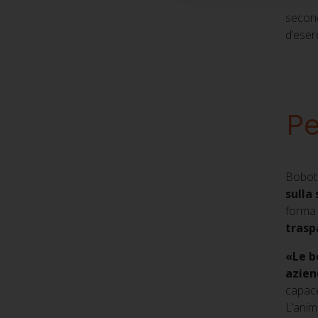
second
d’eser
Pe
Boboto
sulla
forma 
trasp
«Le b
azie
capace
L’anim