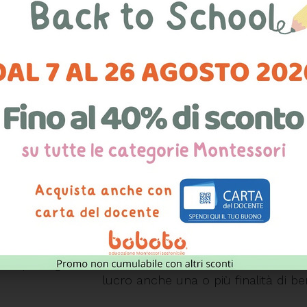
ini di:
rnance (sistema valoriale e trasparenza),
one (relazione, integrazione, etica verso i collaboratori),
tto sulla Community (fornitori, clienti, comunità locale),
tto sull’Ambiente.
 il business come forza positiva”. Questo è il payoff delle Benefi
omia 2013, definisce: “aziende che hanno un doppio scopo e avrann
e”.
lia le B Corp sono 29 e il numero è destinato a crescere. L’Itali
scere la forma giuridica “Società Benefit”, introdotta con la le
evede che le SB
“perseguano volontariamente, nell’esercizio dell’att
lucro anche una o più finalità di b