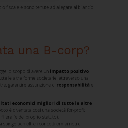
o fiscale e sono tenute ad allegare al bilancio
ata una B-corp?
igge lo scopo di avere un
impatto positivo
utte le altre forme societarie, attraverso una
ltre, garantire assunzione di
responsabilità
e
tati economici migliori di tutte le altre
oto è diventata così una società for-profit
filiera (e del proprio statuto).
 spinge ben oltre i concetti ormai noti di