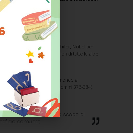
t Corporation che Robert J. Shiller, Nobel per
o risultati economici migliori di tutte le altre
a è inoltre il secondo paese al mondo a
gge 28 dicembre 2015, n. 208 (commi 376-384),
ività d’impresa, oltre allo scopo di
eneficio comune”,