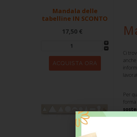
Mandala delle
tabelline
IN SCONTO
Ma
17,50 €
Ci tro
anche 
informa
lavora
Per qu
forma 
soste
societ
Divent