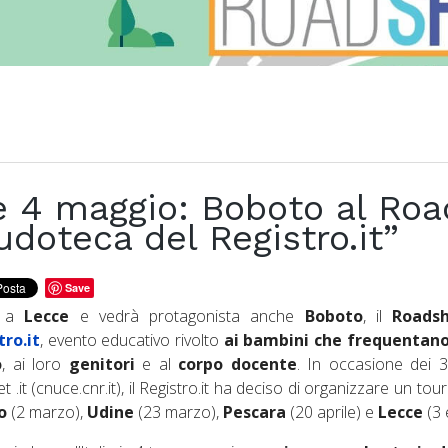
e 4 maggio: Boboto al Ro
udoteca del Registro.it”
Save
a a
Lecce
e vedrà protagonista anche
Boboto
, il
Roads
tro.it
, evento educativo rivolto
ai bambini che frequentano 
o
, ai loro
genitori
e al
corpo docente
. In occasione dei 3
t .it (cnuce.cnr.it), il Registro.it ha deciso di organizzare un tou
o
(2 marzo),
Udine
(23 marzo),
Pescara
(20 aprile) e
Lecce
(3 