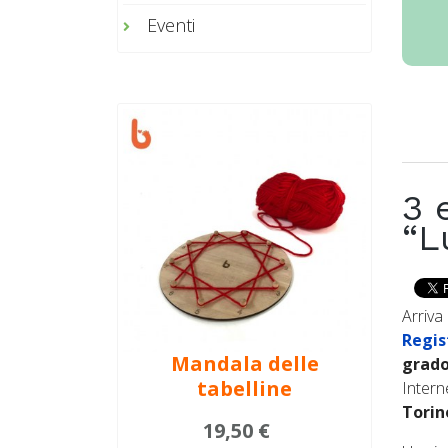
Eventi
3 
“L
Arriv
Regis
Mandala delle
grad
tabelline
Interne
Torin
19,50 €