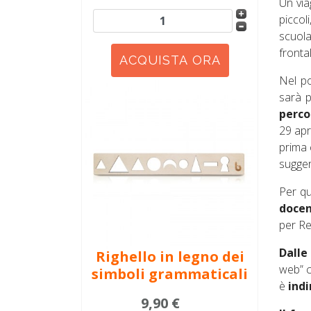
Un via
piccol
scuola
frontal
Nel po
sarà p
perco
29 apr
prima 
sugger
Per que
docen
per Reg
Dalle
Righello in legno dei
web” c
simboli grammaticali
è
indi
9,90 €