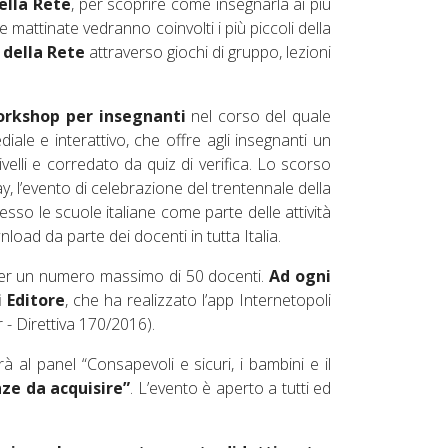
ella Rete
, per scoprire come insegnarla ai più
 mattinate vedranno coinvolti i più piccoli della
 della Rete
attraverso giochi di gruppo, lezioni
rkshop per insegnanti
nel corso del quale
diale e interattivo, che offre agli insegnanti un
livelli e corredato da quiz di verifica. Lo scorso
y, l’evento di celebrazione del trentennale della
esso le scuole italiane come parte delle attività
load da parte dei docenti in tutta Italia.
per un numero massimo di 50 docenti.
Ad ogni
 Editore
, che ha realizzato l’app Internetopoli
ur - Direttiva 170/2016).
à al panel “Consapevoli e sicuri, i bambini e il
ze da acquisire”
. L’evento è aperto a tutti ed