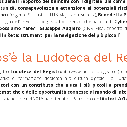
cus sarà il rapporto dei bambini con il digitale, sia co
tunità, consapevolezza e attenzione ai potenziali risch
ano
(Dirigente Scolastico ITIS Majorana Brindisi),
Benedetta P
logia dell’Università degli Studi di Firenze) che parlerà di “
Cyber
possiamo fare?
”;
Giuseppe Augiero
(CNR Pisa, esperto di
i in Rete: strumenti per la navigazione dei più piccoli
”.
s’è la Ludoteca del Re
getto
Ludoteca del Registro.it
(www.ludotecaregistro.it) è
ziativa di formazione dedicata alla cultura digitale. La Lud
tori con un contributo che aiuta i più piccoli a pren
ematiche e delle opportunità connesse al mondo di Inte
 italiane, che nel 2013 ha ottenuto il Patrocinio dell’
Autorità Ga