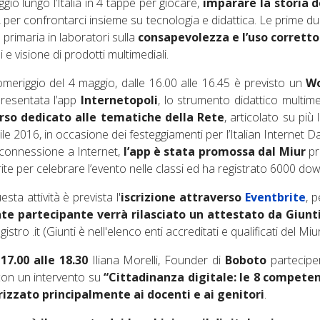
ggio lungo l’Italia in 4 tappe per giocare,
imparare la storia d
i, per confrontarci insieme su tecnologia e didattica. Le prime due
 primaria in laboratori sulla
consapevolezza e l’uso corretto
i e visione di prodotti multimediali.
meriggio del 4 maggio, dalle 16.00 alle 16.45 è previsto un
Wo
resentata l’app
Internetopoli
, lo strumento didattico multime
rso dedicato alle tematiche della Rete
, articolato su più 
ile 2016, in occasione dei festeggiamenti per l’Italian Internet Da
connessione a Internet,
l’app è stata promossa dal Miur
pr
ite per celebrare l’evento nelle classi ed ha registrato 6000 down
sta attività è prevista l'
iscrizione attraverso
Eventbrite
, 
te partecipante verrà rilasciato un attestato da Giunti
istro .it (Giunti è nell'elenco enti accreditati e qualificati del Mi
 17.00 alle 18.30
Iliana Morelli, Founder di
Boboto
parteciper
on un intervento su
“Cittadinanza digitale: le 8 competen
rizzato principalmente ai docenti e ai genitori
.