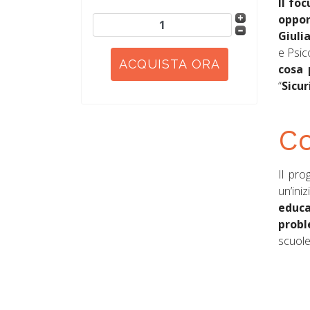
Il fo
oppor
Giuli
e Psico
cosa 
“
Sicur
Co
Il pro
un’ini
educa
probl
scuole