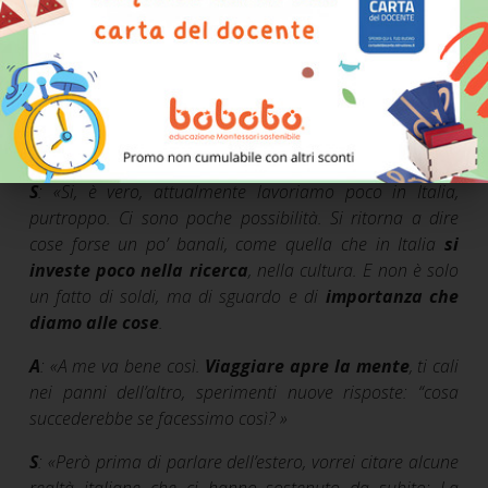
Sappiamo che siete attivi, non solo in
Italia
, ma anche
e forse soprattutto all’
estero
. Ci racconti come l’Italia e
gli altri paesi si approcciano al vostro progetto e se
notate differenze anche nell’
approccio educativo
tra
un paese e l’altro?
S
:
«
Si, è vero, attualmente lavoriamo poco in Italia,
purtroppo. Ci sono poche possibilità. Si ritorna a dire
cose forse un po’ banali, come quella che in Italia
si
investe poco nella ricerca
, nella cultura. E non è solo
un fatto di soldi, ma di sguardo e di
importanza che
diamo alle cose
.
A
:
«
A me va bene così.
Viaggiare apre la mente
, ti cali
nei panni dell’altro, sperimenti nuove risposte: “cosa
succederebbe se facessimo così?
»
S
:
«
Però prima di parlare dell’estero, vorrei citare alcune
realtà italiane che ci hanno sostenuto da subito: La