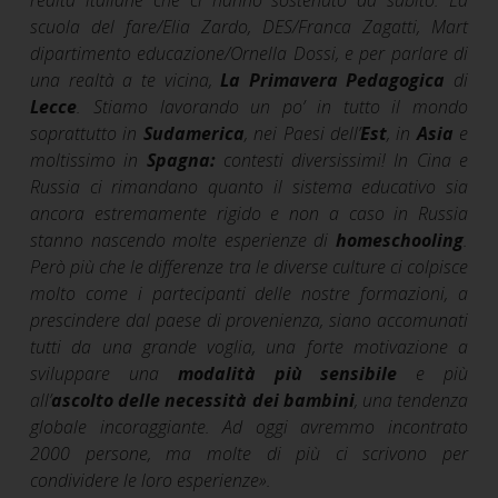
scuola del fare/Elia Zardo, DES/Franca Zagatti, Mart
dipartimento educazione/Ornella Dossi, e per parlare di
una realtà a te vicina,
La Primavera Pedagogica
di
Lecce
. Stiamo lavorando un po’ in tutto il mondo
soprattutto in
Sudamerica
, nei Paesi dell’
Est
, in
Asia
e
moltissimo in
Spagna:
contesti diversissimi! In Cina e
Russia ci rimandano quanto il sistema educativo sia
ancora estremamente rigido e non a caso in Russia
stanno nascendo molte esperienze di
homeschooling
.
Però più che le differenze tra le diverse culture ci colpisce
molto come i partecipanti delle nostre formazioni, a
prescindere dal paese di provenienza, siano accomunati
tutti da una grande voglia, una forte motivazione a
sviluppare una
modalità più sensibile
e più
all’
ascolto delle necessità dei bambini
, una tendenza
globale incoraggiante. Ad oggi avremmo incontrato
2000 persone, ma molte di più ci scrivono per
condividere le loro esperienze
»
.