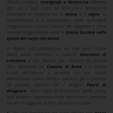
Simona Lobefaro,
coreografa e danzatrice
abbiamo
dato vita a Segni mossi nel 2014 con il desiderio di
investigare la relazione tra la
danza
e il
segno
. Ci
domandavamo e ci domandiamo come coinvolgere
maggiormente il corpo nell’atto del disegnare e come
rendere maggiormente visibili le
tracce lasciate nello
spazio dal corpo che danza
.
In seguito alla pubblicazione dei miei primi Picture
Books avevo cominciato a condurre
laboratori di
creazione
di libri illustrati con i bambini nel circuito
delle biblioteche del
Comune di Roma
e in alcune
scuole dell’infanzia e primarie, ed ero colpito
dall’osservare quanti bambini avessero, già a quell’età,
un pessimo rapporto con il disegno.
Paura di
disegnare
. Avevo voglia di smantellare quelle paure,
quei blocchi e l’esperienza come danzatore e operatore
sociale mi suggeriva di farlo attraverso il corpo
»
.
S
:
«
Ho una formazione che ruota attorno alla
danza