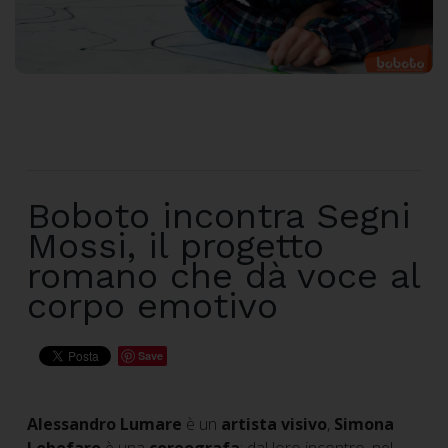
Boboto incontra Segni
Mossi, il progetto
romano che dà voce al
corpo emotivo
Save
Alessandro Lumare
è un
artista visivo
,
Simona
Lobefaro
è una
coreografa
: dal loro incontro, nel