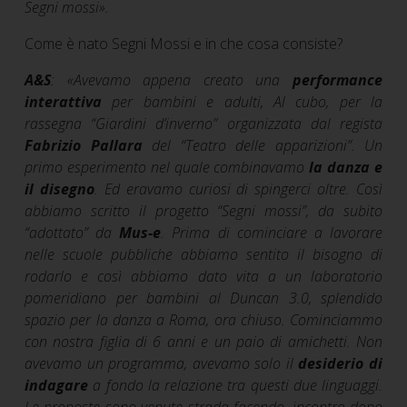
Segni mossi
»
.
Come è nato Segni Mossi e in che cosa consiste?
A&S
:
«
Avevamo appena creato una
performance
interattiva
per bambini e adulti, Al cubo, per la
rassegna “Giardini d’inverno” organizzata dal regista
Fabrizio Pallara
del “Teatro delle apparizioni”. Un
primo esperimento nel quale combinavamo
la danza e
il disegno
. Ed eravamo curiosi di spingerci oltre. Così
abbiamo scritto il progetto “Segni mossi”, da subito
“adottato” da
Mus-e
. Prima di cominciare a lavorare
nelle scuole pubbliche abbiamo sentito il bisogno di
rodarlo e così abbiamo dato vita a un laboratorio
pomeridiano per bambini al Duncan 3.0, splendido
spazio per la danza a Roma, ora chiuso. Cominciammo
con nostra figlia di 6 anni e un paio di amichetti. Non
avevamo un programma, avevamo solo il
desiderio di
indagare
a fondo la relazione tra questi due linguaggi.
Le proposte sono venute strada facendo, incontro dopo