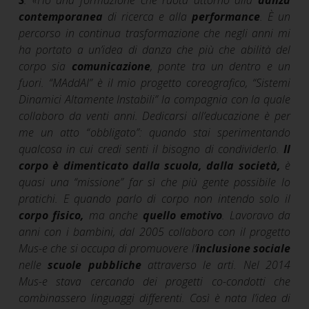
contemporanea
di ricerca e alla
performance
. È un
percorso in continua trasformazione che negli anni mi
ha portato a un’idea di danza che più che abilità del
corpo sia
comunicazione
, ponte tra un dentro e un
fuori. “MAddAI” è il mio progetto coreografico, “Sistemi
Dinamici Altamente Instabili” la compagnia con la quale
collaboro da venti anni. Dedicarsi all’educazione è per
me un atto “obbligato”: quando stai sperimentando
qualcosa in cui credi senti il bisogno di condividerlo.
Il
corpo è dimenticato dalla scuola, dalla società,
è
quasi una “missione” far sì che più gente possibile lo
pratichi. E quando parlo di corpo non intendo solo il
corpo fisico,
ma anche
quello emotivo
. Lavoravo da
anni con i bambini, dal 2005 collaboro con il progetto
Mus-e che si occupa di promuovere l’
inclusione sociale
nelle
scuole pubbliche
attraverso le arti. Nel 2014
Mus-e stava cercando dei progetti co-condotti che
combinassero linguaggi differenti. Così è nata l’idea di