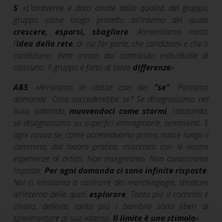
S
:
«
L’ambiente è dato anche dalla qualità del gruppo,
gruppo come luogo protetto all’interno del quale
crescere, esporsi, sbagliare
. Alimentiamo molto
l’
idea della rete
, di cui far parte, che condizioni e che ti
condiziona. Rete creata dal contributo individuale di
ciascuno. Il gruppo è fatto di tante
differenze
»
.
A&S
:
«
Arriviamo in classe con dei
"se"
. Poniamo
domande: Cosa succederebbe se? Se disegnassimo nel
buio, saltando,
muovendoci come stormi
, rotolando;
se disegnassimo su superfici immaginarie, semoventi. E
ogni nuovo se, come accennavamo prima, nasce lungo il
cammino, dal lavoro pratico, miscelato con le nostre
esperienze di artisti. Non insegniamo. Non conosciamo
risposte.
Per ogni domanda ci sono infinite risposte
.
Noi ci limitiamo a costruire dei marchingegni, strutture
all’interno delle quali
esplorare
. Tanto più il contesto è
chiaro, definito, tanto più i bambini sono liberi di
sperimentare al suo interno.
Il limite è uno stimolo
»
.