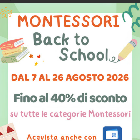
Ci raccontate
cosa notate nei bambini
nel
partecipare ai vostri laboratori?
Accade qualcosa in
loro
? Notate delle differenze tra “prima e dopo”?
A
:
«
Entusiasmo
, qualità dello sguardo,
curiosità
,
concentrazione, responsabilità. Quel che accade è che i
nostri clan si conoscono, si aprono, diventano un unico
gruppo che condivide un interesse.
S
: Quando ascolti i bambini,
i bambini parlano
: più
attenzione ci metti, più ti coinvolgi e più loro si
coinvolgono, scelgono, si appropriano dell’attività, in
particolare quei bambini che le maestre ci rimandano
avere più
difficoltà
con la
didattica “convenzionale”
e che con questo genere di attività hanno la preziosa
possibilità di
trovare altri modi
, altri canali per dire la
loro. E grazie a questo, le maestre e gli altri compagni
possono guardarli in maniera diversa e loro trovano un
posto nuovo
all’interno del
gruppo
»
.