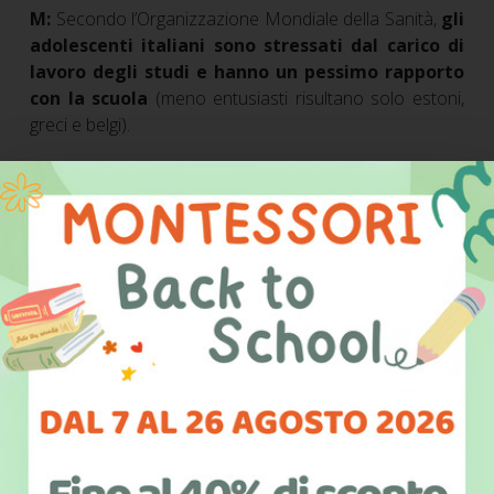
M:
Secondo l’Organizzazione Mondiale della Sanità,
gli
adolescenti italiani sono stressati dal carico di
lavoro degli studi e hanno un pessimo rapporto
con la scuola
(meno entusiasti risultano solo estoni,
greci e belgi).
Si tratta di un “sintomo” preoccupante (tant'è che lo
segnala, appunto, l'OMS), al quale non è estranea la
richiesta di un impegno extrascolastico soverchiante.
Va anche detto che, lo stress colpisce la famiglia nel
suo insieme: molta parte dei conflitti, dei litigi (le urla, i
pianti, le punizioni...) che avvengono tra genitori e figli
riguardano lo svolgimento, meglio il tardivo o il mancato
svolgimento dei compiti, quando sarebbe invece
essenziale disporre di tempo libero da trascorrere
insieme, serenamente.
Gli studenti italiani sono, infatti,
eccezionalmente oberati di “compiti”
, come