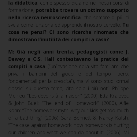
la didattica
, come spesso diciamo nei nostri corsi di
formazione,
potrebbe trovare un ottimo supporto
nella ricerca neuroscientifica
, che sempre di più ci
svela come funziona ed apprende il nostro cervello.
Tu
cosa ne pensi? Ci sono ricerche rinomate che
dimostrano l’inutilità dei compiti a casa?
M:
Già negli anni trenta, pedagogisti come J.
Dewey e C.S. Hall contestavano la pratica dei
compiti a casa
(“un’invasione della vita familiare che
priva i bambini del gioco e del tempo libero,
fondamentali per la crescita”), ma vi sono studi ormai
classici su questo tema; cito solo i più noti: Philippe
Meirieu: “Les devoirs à la maison” (2000), Etta Kralovec
& John Buell: “The end of Homework” (2000), Alfie
Kohn: “The homework myth: why our kids get too much
of a bad thing” (2006), Sara Bennett & Nancy Kalish:
“The case against homework: how homework is hurting
our children and what we can do about it” (2006). Mi