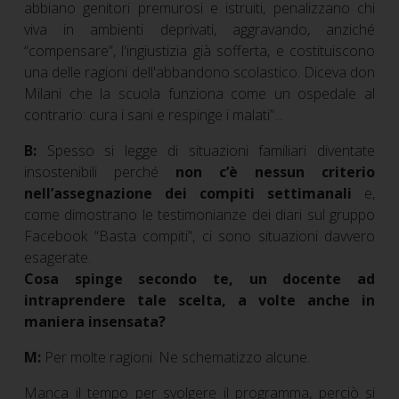
abbiano genitori premurosi e istruiti, penalizzano chi
viva in ambienti deprivati, aggravando, anziché
“compensare”, l'ingiustizia già sofferta, e costituiscono
una delle ragioni dell'abbandono scolastico. Diceva don
Milani che la scuola funziona come un ospedale al
contrario: cura i sani e respinge i malati”...
B:
Spesso si legge di situazioni familiari diventate
insostenibili perché
non c’è nessun criterio
nell’assegnazione dei compiti settimanali
e,
come dimostrano le testimonianze dei diari sul gruppo
Facebook “Basta compiti”, ci sono situazioni davvero
esagerate.
Cosa spinge secondo te, un docente ad
intraprendere tale scelta, a volte anche in
maniera insensata?
M:
Per molte ragioni. Ne schematizzo alcune.
Manca il tempo per svolgere il programma, perciò si