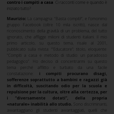
contro i compiti a casa
. Ci racconti come e quando è
iniziato tutto?
Maurizio:
La campagna: “Basta compiti!”, e l'omonimo
gruppo Facebook (oltre 10 mila iscritti), nasce dal
riconoscimento della gravità di un problema, del tutto
ignorato, che affligge milioni di studenti italiani. Il mio
primo articolo, su questo tema, risale al 2001,
pubblicato sulla rivista: “'Educatore”; titolo, eloquente:
“Compiti a casa e metodo di studio: un paradosso
pedagogico”. Ho deciso di concentrarmi su questo
tema perché afflitto e turbato da una facile
constatazione:
i compiti procurano disagi,
sofferenze soprattutto a bambini e ragazzi già
in difficoltà, suscitando odio per la scuola e
repulsione per la cultura, oltre alla certezza, per
i “diversamente dotati”, della propria
«naturale» inabilità allo studio.
Sono discriminanti,
avvantaggiano gli studenti avvantaggiati, quelli che