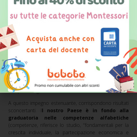
risulta dalle rilevazioni Ocse Pisa: 9 ore a settimana (ma
è una stima per difetto, come può confermare qualsiasi
studente: l'impegno quotidiano raramente è inferiore
alle 3 ore, per un totale che supera le 20 ore
settimanali), rispetto alle 3 di Finlandia e Corea, Paesi ai
vertici delle classifiche internazionali per competenze e
conoscenze. Lo stesso rapporto evidenzia come dopo
circa quattro ore la settimana di compiti (cioè poco più
di mezzora al giorno), il tempo in più investito sui libri ha
effetti trascurabili sulla performance. Si pensi che
persino nelle scuole a tempo pieno, dopo 8 ore di
lavoro, a nostri bambini di 6-11 anni, sono assegnati
compiti tutti i giorni e nel week end.
A questo impegno estenuante, corrispondono risultati
sconcertanti. I
l nostro Paese è in fondo alla
graduatoria nelle competenze alfabetiche
(competenze, riferisce lo studio, “fondamentali per la
crescita individuale, la partecipazione economica e