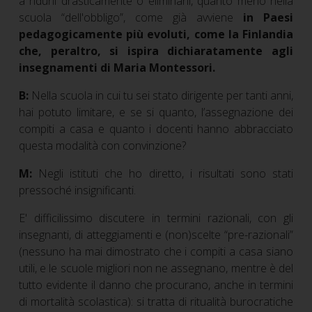
a ridurli drasticamente o eliminarli, quanto meno nella
scuola “dell'obbligo”, come già avviene
in Paesi
pedagogicamente più evoluti, come la Finlandia
che, peraltro, si ispira dichiaratamente agli
insegnamenti di Maria Montessori.
B:
Nella scuola in cui tu sei stato dirigente per tanti anni,
hai potuto limitare, e se si quanto, l’assegnazione dei
compiti a casa e quanto i docenti hanno abbracciato
questa modalità con convinzione?
M:
Negli istituti che ho diretto, i risultati sono stati
pressoché insignificanti.
E' difficilissimo discutere in termini razionali, con gli
insegnanti, di atteggiamenti e (non)scelte “pre-razionali”
(nessuno ha mai dimostrato che i compiti a casa siano
utili, e le scuole migliori non ne assegnano, mentre è del
tutto evidente il danno che procurano, anche in termini
di mortalità scolastica): si tratta di ritualità burocratiche