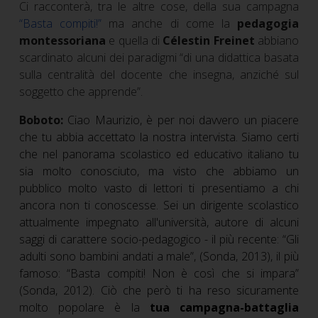
Ci racconterà, tra le altre cose, della sua campagna
“Basta compiti!”
ma anche di come la
pedagogia
montessoriana
e quella di
Célestin Freinet
abbiano
scardinato alcuni dei paradigmi “di una didattica basata
sulla centralità del docente che insegna, anziché sul
soggetto che apprende”.
Boboto:
Ciao Maurizio, è per noi davvero un piacere
che tu abbia accettato la nostra intervista. Siamo certi
che nel panorama scolastico ed educativo italiano tu
sia molto conosciuto, ma visto che abbiamo un
pubblico molto vasto di lettori ti presentiamo a chi
ancora non ti conoscesse. Sei un dirigente scolastico
attualmente impegnato all'università, autore di alcuni
saggi di carattere socio-pedagogico - il più recente: “Gli
adulti sono bambini andati a male”, (Sonda, 2013), il più
famoso: “Basta compiti! Non è così che si impara”
(Sonda, 2012). Ciò che però ti ha reso sicuramente
molto popolare è la
tua campagna-battaglia