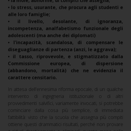
• la mole, abnorme, di compiti che assegna;
• lo stress, usurante, che procura agli studenti e
alle loro famiglie;
• il livello, desolante, di ignoranza,
incompetenza, analfabetismo funzionale degli
adolescenti (ma anche dei diplomati)
• l'incapacità, scandalosa, di compensare le
diseguaglianze di partenza (anzi, le aggrava);
• il tasso, riprovevole, e stigmatizzato dalla
Commissione europea, di dispersione
(abbandono, mortalità) che ne evidenzia il
carattere censitario.
In attesa dell'ennesima riforma epocale, di un qualche
intervento di ingegneria istituzionale o di altri
provvedimenti salvifici, variamente invocati, si potrebbe
cominciare dalla cosa più semplice, di immediata
fattibilità: visto che la scuola che assegna più compiti
ottiene questi drammatici risultati, perché non provare