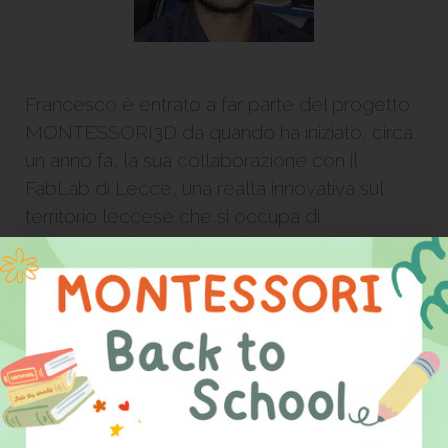
Francesco è entrato a far parte del progetto
MONTESSORI3D da quando ha iniziato, circa
un anno fa, la sua collaborazione con il
FabLab di Lecce, una realtà innovativa sul
territorio leccese che si occupa di
prototipazione e stampa 3D nonché di
formazione legata all’innovazione.
Di estrazione ingegneristica, modella in 2D e
in 3D i materiali didattici montessoriani e dà al
progetto un assetto tecnico che permette la
realizzazione a basso costo degli stessi
grazie all’utilizzo della manifattura additiva