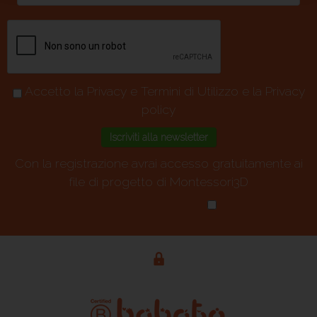
Accetto la
Privacy e Termini di Utilizzo
e la
Privacy
policy
Con la registrazione avrai accesso gratuitamente ai
file di progetto di Montessori3D
Privacy policy
*