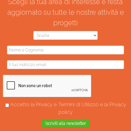
Scegli la tua area di interesse e resta
aggiornato su tutte le nostre attività e
progetti
Accetto la
Privacy e Termini di Utilizzo
e la
Privacy
policy