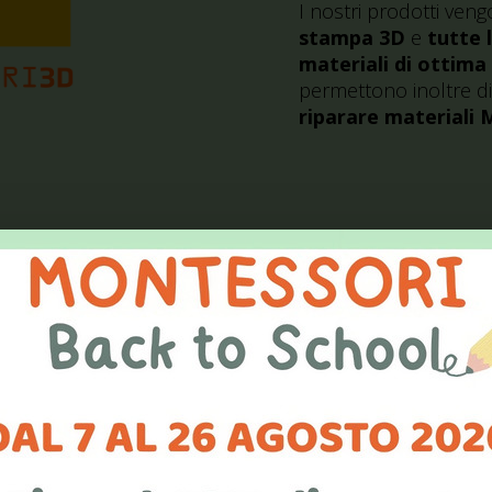
I nostri prodotti veng
stampa 3D
e
tutte 
materiali di ottima 
permettono inoltre di 
riparare materiali 
ntra il