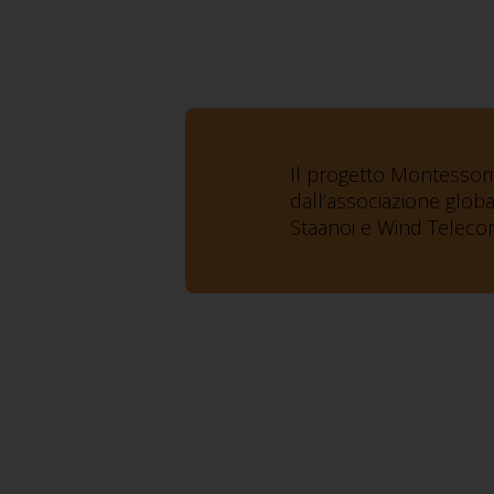
Il progetto Montessori 
dall’associazione globa
Staanoi e Wind Telecomu