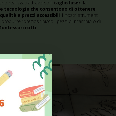
ono realizzati attraverso il
taglio laser
, la
le tecnologie che consentono di ottenere
qualità a prezzi accessibili
. I nostri strumenti
produrre “preziosi” piccoli pezzi di ricambio o di
Montessori rotti
.