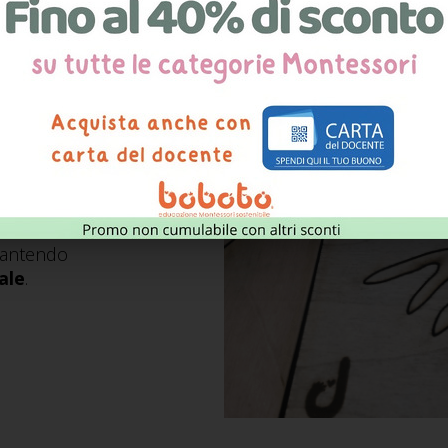
aly
dando spazio
e interamente
o di materie prime
he, che permettono di
e duraturi con la
nto a mano
,
arantendo
ale
.