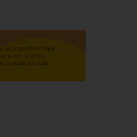
iù innovativi in Italia
azione con la Onlus
scolastica in Italia.