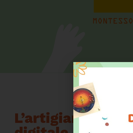
L’artigianato inco
digitale