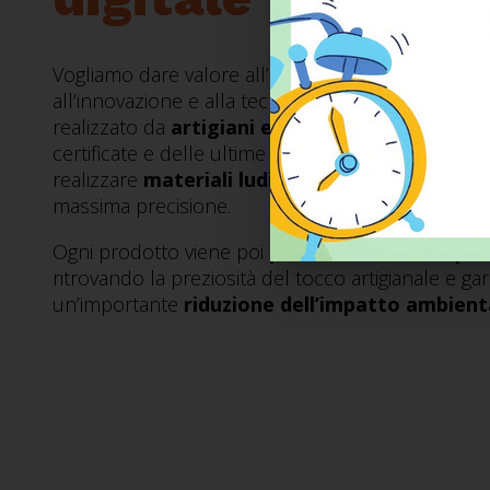
Vogliamo dare valore all’
artigianato made in It
all’innovazione e alla tecnologia: ogni pezzo vien
realizzato da
artigiani e designer
mediante l’us
certificate e delle ultime innovazioni tecnologic
realizzare
materiali ludici e didattici
resistenti 
massima precisione.
Ogni prodotto viene poi
personalizzato e dipi
ritrovando la preziosità del tocco artigianale e g
un’importante
riduzione dell’impatto ambient