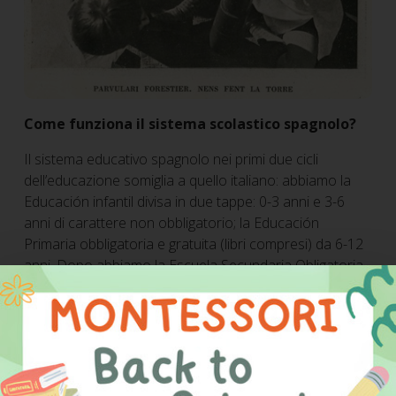
Come funziona il sistema scolastico spagnolo?
Il sistema educativo spagnolo nei primi due cicli
dell’educazione somiglia a quello italiano: abbiamo la
Educación infantil divisa in due tappe: 0-3 anni e 3-6
anni di carattere non obbligatorio; la Educación
Primaria obbligatoria e gratuita (libri compresi) da 6-12
anni. Dopo abbiamo la Escuela Secundaria Obligatoria
4 anni dai 12 ai 16 anni. Terminata la ESO si aprono
differenti possibilità e si può scegliere tra i Cicli
Formativi per specializzarsi e accedere al mondo del
lavoro, il Bachillerato che prepara all’Università, o
l’accesso diretto al mercato del lavoro.
Al termine di questo articolo lascio un link per questo