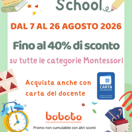
piccolo rompicapo fatto di differenti uscite e accessi ai
livelli di formazione dopo la scuola secondaria
obbligatoria.
Quanto di tutto questo sistema è coinvolto da
questa “onda” Montessori che da dieci anni a
questa parte interessa la Spagna?
Così come in altre parti del mondo molti considerano il
sistema Montessori molto adatto alla scuola d’infanzia
e meno alla scuola primaria, probabilmente perché
mette in discussione il sistema scolastico tradizionale,
quindi genera incertezze e discutibilità. Questa
concezione e la cornice legale del Ministero
dell’Educazione rendono più semplice la nascita di
molte Casas de Niños (Case dei Bambini)
montessoriane.
All’origine di questa nuova ondata di diffusione del
metodo, l’interesse di tanti educatori ed educatrici si è