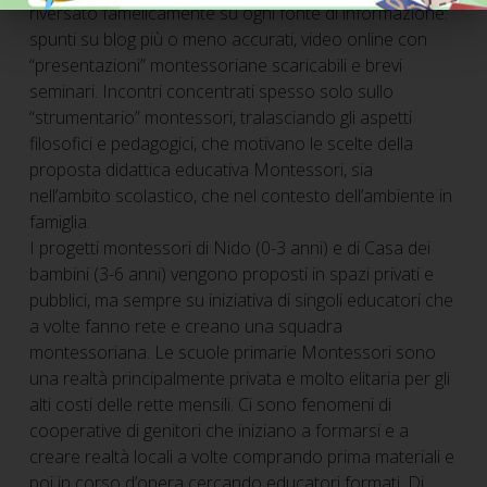
riversato famelicamente su ogni fonte di informazione:
spunti su blog più o meno accurati, video online con
“presentazioni” montessoriane scaricabili e brevi
seminari. Incontri concentrati spesso solo sullo
“strumentario” montessori, tralasciando gli aspetti
filosofici e pedagogici, che motivano le scelte della
proposta didattica educativa Montessori, sia
nell’ambito scolastico, che nel contesto dell’ambiente in
famiglia.
I progetti montessori di Nido (0-3 anni) e di Casa dei
bambini (3-6 anni) vengono proposti in spazi privati e
pubblici, ma sempre su iniziativa di singoli educatori che
a volte fanno rete e creano una squadra
montessoriana. Le scuole primarie Montessori sono
una realtà principalmente privata e molto elitaria per gli
alti costi delle rette mensili. Ci sono fenomeni di
cooperative di genitori che iniziano a formarsi e a
creare realtà locali a volte comprando prima materiali e
poi in corso d’opera cercando educatori formati. Di