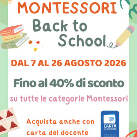
mammifero così spettacolare, nonchè il più grande sulla
Terra.
Il puzzle è composto da una cornice in legno con angoli
smussati e al centro vi è intagliata la sagoma di un
elefante che permette di poter posizionare, all'interno, i
vari incastri che lo compongono. Gli incastri sono in
legno e verniciati a mano, tutti dotati di pomelli che
permettono una facile presa per maneggiare
adeguatamente le parti e la loro osservazione e per
poter agevolare la motricità fine della mano. L'attività
manuale favorisce la memoria sensoriale, concede di
poter avere occasioni di esperienze che si susseguono
ad attività reali o stimolano l'esplorazione dell'ambiente.
L'incastro consente di fornire conoscenze scientifiche,
in questo caso riferite alla zoologia. Supporta lo
sviluppo del linguaggio e facilita il riconoscimento di
tutte le parti dell'animale.
E' composto da:
- puzzle dell'elefante
- e-book di presentazione