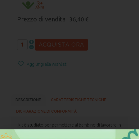
Prezzo di vendita
36,40 €
Aggiungi alla wishlist
DESCRIZIONE
CARATTERISTICHE TECNICHE
DICHIARAZIONE DI CONFORMITÀ
Il kit è studiato per permettere al bambino di lavorare in
completa autonomia e scoprire, in maniera semplice e
piacevole, le caratteristiche scientifiche di questo