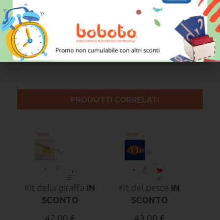
- cartina di controllo muta
- cartellini delle parti del corpo dell'elefante
- nomenclature classificate (muta e parlata - 9 x 11,3 cm)
Prodotto artigianale realizzato in Italia con materie
prime certificate.
PRODOTTI CORRELATI
Kit della giraffa
IN
Kit del pesce
IN
SCONTO
SCONTO
42,00 €
43,00 €