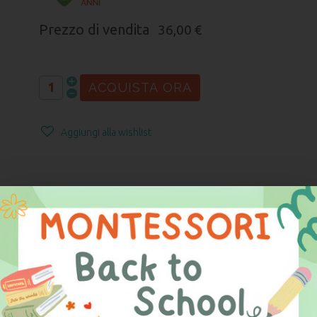
Prezzo di vendita
36,00 €
Aggiungi alla wishlist
DESCRIZIONE
CARATTERISTICHE TECNICHE
DICHIARAZIONE DI CONFORMITÀ
Il kit è studiato per permettere al bambino di lavorare in
completa autonomia e scoprire, in maniera semplice e
piacevole, le caratteristiche scientifiche di questo
uccello, molto comune nelle nostre campagne, simbolo