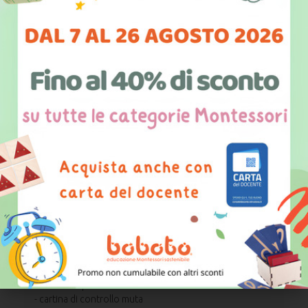
dell'inverno e di resistenza.
Il puzzle è composto da una cornice in legno con angoli
smussati e al centro vi è intagliata la sagoma di un
pettirosso che permette di poter posizionare,
all'interno, i vari incastri che lo compongono. Gli incastri
sono in legno e verniciati a mano, tutti dotati di pomelli
che permettono una facile presa per maneggiare
adeguatamente le parti e la loro osservazione e per
poter agevolare la motricità fine della mano. L'attività
manuale favorisce la memoria sensoriale, concede di
poter avere occasioni di esperienze che si susseguono
ad attività reali o stimolano l'esplorazione dell'ambiente.
L'incastro consente di fornire conoscenze scientifiche,
in questo caso riferite alla zoologia. Supporta lo
sviluppo del linguaggio e facilita il riconoscimento di
tutte le parti dell'animale.
E' composto da:
- puzzle del pettirosso
- e-book di presentazione
- cartina di controllo muta